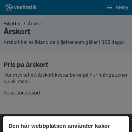
Meny
Biljetter
Årskort
Årskort
Årskort kallas ibland de biljetter som gäller i 365 dagar.
Pris på årskort
Hur mycket ett årskort kostar beror på hur många zoner
du vill resa i.
Priser för årskort
Den här webbplatsen använder kakor
Sidfotsnavigering
Om oss