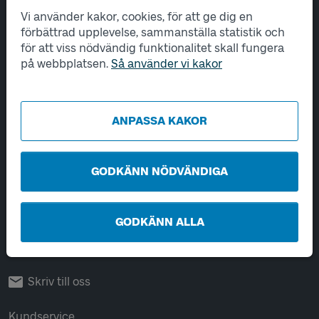
Vi använder kakor, cookies, för att ge dig en
Tjänster
förbättrad upplevelse, sammanställa statistik och
för att viss nödvändig funktionalitet skall fungera
Hantering av personuppgifter
på webbplatsen.
Så använder vi kakor
Utveckling
ANPASSA KAKOR
Kontakta oss
Öppet vardagar 06-22.
Helger och helgdagar 08-22.
GODKÄNN NÖDVÄNDIGA
Chatta
GODKÄNN ALLA
Ring 0771-41 43 00
Skriv till oss
Kundservice