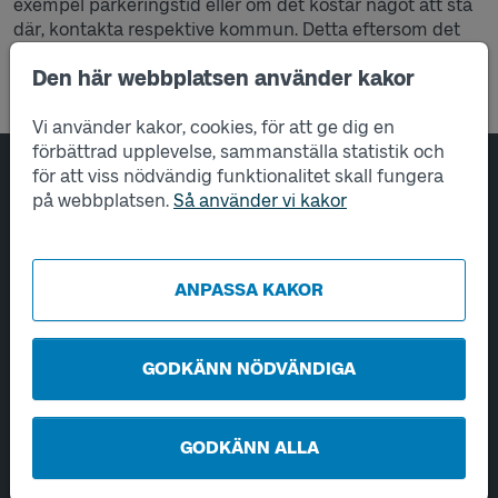
exempel parkeringstid eller om det kostar något att stå
där, kontakta respektive kommun. Detta e
ftersom det
oftast är kommunerna som äger pendelparkeringarna.
Den här webbplatsen använder kakor
Vi använder kakor, cookies, för att ge dig en
förbättrad upplevelse, sammanställa statistik och
för att viss nödvändig funktionalitet skall fungera
Sidfotsnavigering
Om oss
på webbplatsen.
Så använder vi kakor
Tjänster
ANPASSA KAKOR
Hantering av personuppgifter
Utveckling
GODKÄNN NÖDVÄNDIGA
Kontakta oss
Öppet vardagar 06-22.
GODKÄNN ALLA
Helger och helgdagar 08-22.