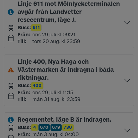
Linje 611 mot Mölnlycketerminalen
avgår från Landvetter
resecentrum, läge J.
Buss
:
611
Linje
onsdag 29 juli kl 09:21
Från
:
ons 29 juli kl 09:21
torsdag 20 augusti kl 23:59
Till
:
tors 20 aug. kl 23:59
Linje 400, Nya Haga och
Västermarken är indragna i båda
riktningar.
Buss
:
400
Linje
onsdag 29 juli kl 11:15
Från
:
ons 29 juli kl 11:15
måndag 31 augusti kl 23:59
Till
:
mån 31 aug. kl 23:59
Regementet, läge B är indragen.
Buss
:
4
670
679
730
Linje
Linje
Linje
Linje
måndag 3 augusti kl 04:00
Från
:
mån 3 aug. kl 04:00