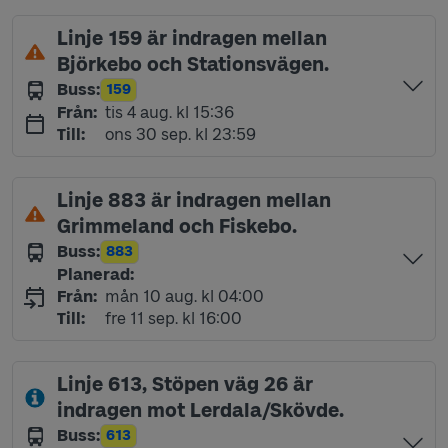
Linje 159 är indragen mellan
Björkebo och Stationsvägen.
Buss
:
159
Linje
tisdag 4 augusti kl 15:36
Från
:
tis 4 aug. kl 15:36
onsdag 30 september kl 23:59
Till
:
ons 30 sep. kl 23:59
Linje 883 är indragen mellan
Grimmeland och Fiskebo.
Buss
:
883
Linje
Planerad
:
måndag 10 augusti kl 04:00
Från
:
mån 10 aug. kl 04:00
fredag 11 september kl 16:00
Till
:
fre 11 sep. kl 16:00
Linje 613, Stöpen väg 26 är
indragen mot Lerdala/Skövde.
Buss
:
613
Linje