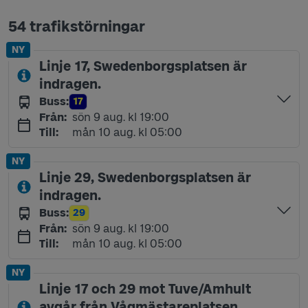
54 trafikstörningar
NY
Linje 17, Swedenborgsplatsen är
indragen.
Buss
:
17
Linje
söndag 9 augusti kl 19:00
Från
:
sön 9 aug. kl 19:00
måndag 10 augusti kl 05:00
Till
:
mån 10 aug. kl 05:00
NY
Linje 29, Swedenborgsplatsen är
indragen.
Buss
:
29
Linje
söndag 9 augusti kl 19:00
Från
:
sön 9 aug. kl 19:00
måndag 10 augusti kl 05:00
Till
:
mån 10 aug. kl 05:00
NY
Linje 17 och 29 mot Tuve/Amhult
avgår från Vågmästareplatsen,