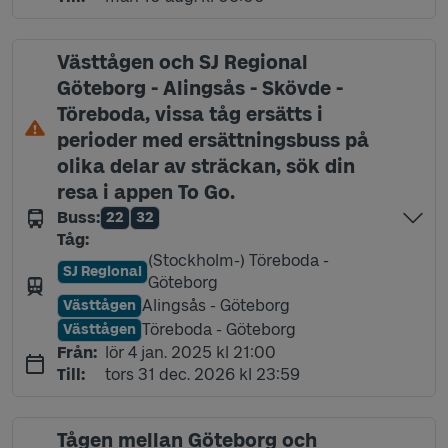
Västtågen och SJ Regional
Göteborg - Alingsås - Skövde -
Töreboda, vissa tåg ersätts i
perioder med ersättningsbuss på
olika delar av sträckan, sök din
resa i appen To Go.
Buss
:
22
32
Linje
Linje
Tåg
:
(Stockholm-) Töreboda -
SJ Regional
Linje
Göteborg
Alingsås - Göteborg
Västtågen
Linje
Töreboda - Göteborg
Västtågen
Linje
lördag 4 januari 2025 kl 21:00
Från
:
lör 4 jan. 2025 kl 21:00
torsdag 31 december 2026 kl 23:59
Till
:
tors 31 dec. 2026 kl 23:59
Tågen mellan Göteborg och