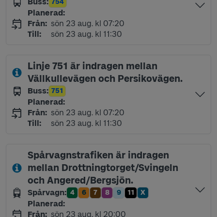
Buss
:
754
Linje
Planerad
:
söndag 23 augusti kl 07:20
Från
:
sön 23 aug. kl 07:20
söndag 23 augusti kl 11:30
Till
:
sön 23 aug. kl 11:30
Linje 751 är indragen mellan
Vällkullevägen och Persikovägen.
Buss
:
751
Linje
Planerad
:
söndag 23 augusti kl 07:20
Från
:
sön 23 aug. kl 07:20
söndag 23 augusti kl 11:30
Till
:
sön 23 aug. kl 11:30
Spårvagnstrafiken är indragen
mellan Drottningtorget/Svingeln
och Angered/Bergsjön.
Spårvagn
:
4
6
7
8
9
11
X
Linje
Linje
Linje
Linje
Linje
Linje
Linje
Planerad
:
söndag 23 augusti kl 20:00
Från
:
sön 23 aug. kl 20:00