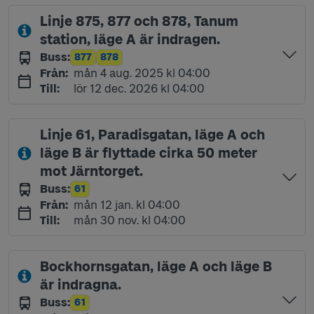
Linje 875, 877 och 878, Tanum
station, läge A är indragen.
Buss
:
877
878
Linje
Linje
måndag 4 augusti 2025 kl 04:00
Från
:
mån 4 aug. 2025 kl 04:00
lördag 12 december 2026 kl 04:00
Till
:
lör 12 dec. 2026 kl 04:00
Linje 61, Paradisgatan, läge A och
läge B är flyttade cirka 50 meter
mot Järntorget.
Buss
:
61
Linje
måndag 12 januari kl 04:00
Från
:
mån 12 jan. kl 04:00
måndag 30 november kl 04:00
Till
:
mån 30 nov. kl 04:00
Bockhornsgatan, läge A och läge B
är indragna.
Buss
:
61
Linje