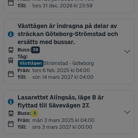
torsdag 31 december 2026 kl 23:59
Till
:
tors 31 dec. 2026 kl 23:59
Västtågen är indragna på delar av
sträckan Göteborg-Strömstad och
ersätts med bussar.
Buss
:
38
Linje
Tåg
:
Strömstad - Göteborg
Västtågen
Linje
torsdag 6 februari 2025 kl 04:00
Från
:
tors 6 feb. 2025 kl 04:00
söndag 14 mars 2027 kl 04:00
Till
:
sön 14 mars 2027 kl 04:00
Lasarettet Alingsås, läge B är
flyttad till Sävevägen 27.
Buss
:
3
Linje
måndag 3 mars 2025 kl 04:00
Från
:
mån 3 mars 2025 kl 04:00
onsdag 3 mars 2027 kl 00:00
Till
:
ons 3 mars 2027 kl 00:00