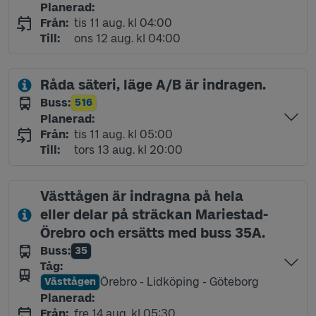
Planerad
:
tisdag 11 augusti kl 04:00
Från
:
tis 11 aug. kl 04:00
onsdag 12 augusti kl 04:00
Till
:
ons 12 aug. kl 04:00
Råda säteri, läge A/B är indragen.
Buss
:
516
Linje
Planerad
:
tisdag 11 augusti kl 05:00
Från
:
tis 11 aug. kl 05:00
torsdag 13 augusti kl 20:00
Till
:
tors 13 aug. kl 20:00
Västtågen är indragna på hela
eller delar på sträckan Mariestad-
Örebro och ersätts med buss 35A.
Buss
:
35
Linje
Tåg
:
Örebro - Lidköping - Göteborg
Västtågen
Linje
Planerad
:
fredag 14 augusti kl 05:30
Från
:
fre 14 aug. kl 05:30