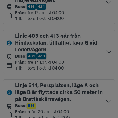
Häljeredsvägen.
Buss
:
414
434
Linje
Linje
fredag 17 april kl 04:00
Från
:
fre 17 apr. kl 04:00
torsdag 1 oktober kl 04:00
Till
:
tors 1 okt. kl 04:00
Linje 403 och 413 går från
Himlaskolan, tillfälligt läge G vid
Ledetvägern.
Buss
:
403
413
Linje
Linje
fredag 17 april kl 04:00
Från
:
fre 17 apr. kl 04:00
torsdag 1 oktober kl 04:00
Till
:
tors 1 okt. kl 04:00
Linje 514, Persplatsen, läge A och
läge B är flyttade cirka 50 meter in
på Brattåskärrsvägen.
Buss
:
514
Linje
måndag 20 april kl 04:00
Från
:
mån 20 apr. kl 04:00
måndag 30 november kl 04:00
Till
:
mån 30 nov. kl 04:00