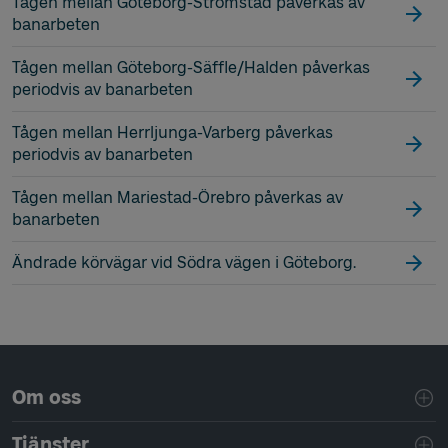
Tågen mellan Göteborg-Strömstad påverkas av
banarbeten
Tågen mellan Göteborg-Säffle/Halden påverkas
periodvis av banarbeten
Tågen mellan Herrljunga-Varberg påverkas
periodvis av banarbeten
Tågen mellan Mariestad-Örebro påverkas av
banarbeten
Ändrade körvägar vid Södra vägen i Göteborg.
Sidfotsnavigering
Om oss
Tjänster