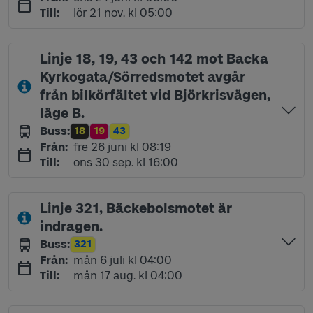
lördag 21 november kl 05:00
Till
:
lör 21 nov. kl 05:00
Linje 18, 19, 43 och 142 mot Backa
Kyrkogata/Sörredsmotet avgår
från bilkörfältet vid Björkrisvägen,
läge B.
Buss
:
18
19
43
Linje
Linje
Linje
fredag 26 juni kl 08:19
Från
:
fre 26 juni kl 08:19
onsdag 30 september kl 16:00
Till
:
ons 30 sep. kl 16:00
Linje 321, Bäckebolsmotet är
indragen.
Buss
:
321
Linje
måndag 6 juli kl 04:00
Från
:
mån 6 juli kl 04:00
måndag 17 augusti kl 04:00
Till
:
mån 17 aug. kl 04:00