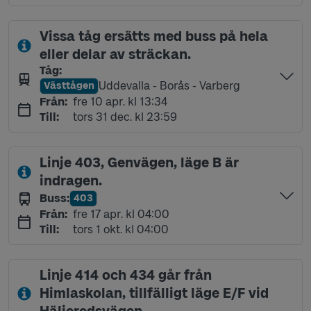
Vissa tåg ersätts med buss på hela
eller delar av sträckan.
Tåg
:
Uddevalla - Borås - Varberg
Västtågen
Linje
fredag 10 april kl 13:34
Från
:
fre 10 apr. kl 13:34
torsdag 31 december kl 23:59
Till
:
tors 31 dec. kl 23:59
Linje 403, Genvägen, läge B är
indragen.
Buss
:
403
Linje
fredag 17 april kl 04:00
Från
:
fre 17 apr. kl 04:00
torsdag 1 oktober kl 04:00
Till
:
tors 1 okt. kl 04:00
Linje 414 och 434 går från
Himlaskolan, tillfälligt läge E/F vid