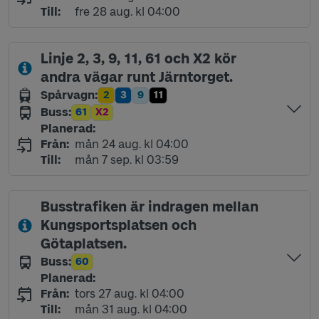
fredag 28 augusti kl 04:00
Till
:
fre 28 aug. kl 04:00
Linje 2, 3, 9, 11, 61 och X2 kör
andra vägar runt Järntorget.
Spårvagn
:
2
3
9
11
Linje
Linje
Linje
Linje
Buss
:
61
X2
Linje
Linje
Planerad
:
måndag 24 augusti kl 04:00
Från
:
mån 24 aug. kl 04:00
måndag 7 september kl 03:59
Till
:
mån 7 sep. kl 03:59
Busstrafiken är indragen mellan
Kungsportsplatsen och
Götaplatsen.
Buss
:
60
Linje
Planerad
:
torsdag 27 augusti kl 04:00
Från
:
tors 27 aug. kl 04:00
måndag 31 augusti kl 04:00
Till
:
mån 31 aug. kl 04:00