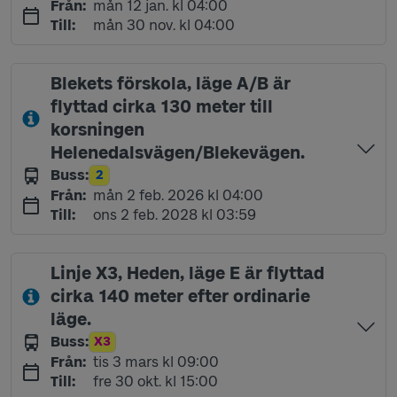
måndag 12 januari kl 04:00
Från
:
mån 12 jan. kl 04:00
måndag 30 november kl 04:00
Till
:
mån 30 nov. kl 04:00
Blekets förskola, läge A/B är
flyttad cirka 130 meter till
korsningen
Helenedalsvägen/Blekevägen.
Buss
:
2
Linje
måndag 2 februari 2026 kl 04:00
Från
:
mån 2 feb. 2026 kl 04:00
onsdag 2 februari 2028 kl 03:59
Till
:
ons 2 feb. 2028 kl 03:59
Linje X3, Heden, läge E är flyttad
cirka 140 meter efter ordinarie
läge.
Buss
:
X3
Linje
tisdag 3 mars kl 09:00
Från
:
tis 3 mars kl 09:00
fredag 30 oktober kl 15:00
Till
:
fre 30 okt. kl 15:00