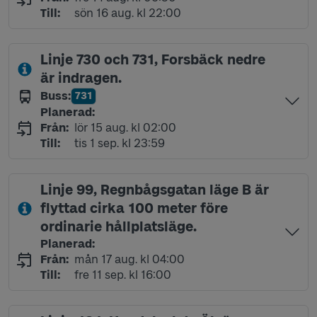
söndag 16 augusti kl 22:00
Till
:
sön 16 aug. kl 22:00
Linje 730 och 731, Forsbäck nedre
är indragen.
Buss
:
731
Linje
Planerad
:
lördag 15 augusti kl 02:00
Från
:
lör 15 aug. kl 02:00
tisdag 1 september kl 23:59
Till
:
tis 1 sep. kl 23:59
Linje 99, Regnbågsgatan läge B är
flyttad cirka 100 meter före
ordinarie hållplatsläge.
Planerad
:
måndag 17 augusti kl 04:00
Från
:
mån 17 aug. kl 04:00
fredag 11 september kl 16:00
Till
:
fre 11 sep. kl 16:00