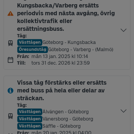
Kungsbacka/Varberg ersätts
periodvis med nästa avgång, övrig
kollektivtrafik eller
ersättningsbuss.
Tåg
:
Göteborg - Kungsbacka
Västtågen
Linje
Göteborg - Varberg - (Malmö)
Öresundståg
Linje
måndag 13 januari 2025 kl 10:14
Från
:
mån 13 jan. 2025 kl 10:14
torsdag 31 december 2026 kl 23:59
Till
:
tors 31 dec. 2026 kl 23:59
Vissa tåg förstärks eller ersätts
med buss på hela eller delar av
sträckan.
Tåg
:
Älvängen - Göteborg
Västtågen
Linje
Vänersborg - Göteborg
Västtågen
Linje
Säffle - Göteborg
Västtågen
Linje
måndag 20 januari 2025 kl 04:00
Från
:
mån 20 jan. 2025 kl 04:00