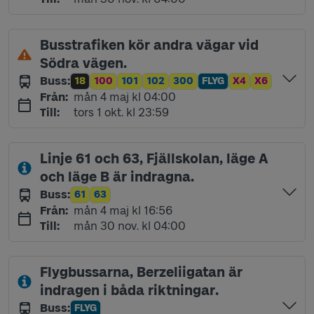
Busstrafiken kör andra vägar vid
Södra vägen.
Buss
:
18
100
101
102
300
FLYG
X4
X6
Linje
Linje
Linje
Linje
Linje
Linje
Linje
Linje
måndag 4 maj kl 04:00
Från
:
mån 4 maj kl 04:00
torsdag 1 oktober kl 23:59
Till
:
tors 1 okt. kl 23:59
Linje 61 och 63, Fjällskolan, läge A
och läge B är indragna.
Buss
:
61
63
Linje
Linje
måndag 4 maj kl 16:56
Från
:
mån 4 maj kl 16:56
måndag 30 november kl 04:00
Till
:
mån 30 nov. kl 04:00
Flygbussarna, Berzeliigatan är
indragen i båda riktningar.
Buss
:
FLYG
Linje