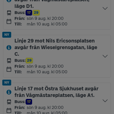
läge D1.
Buss
:
17
29
Linje
Linje
söndag 9 augusti kl 20:00
Från
:
sön 9 aug. kl 20:00
måndag 10 augusti kl 05:00
Till
:
mån 10 aug. kl 05:00
NY
Linje 29 mot Nils Ericsonsplatsen
avgår från Wieselgrensgatan, läge
C.
Buss
:
29
Linje
söndag 9 augusti kl 20:00
Från
:
sön 9 aug. kl 20:00
måndag 10 augusti kl 05:00
Till
:
mån 10 aug. kl 05:00
NY
Linje 17 mot Östra Sjukhuset avgår
från Vågmästareplatsen, läge A1.
Buss
:
17
Linje
söndag 9 augusti kl 20:00
Från
:
sön 9 aug. kl 20:00
måndag 10 augusti kl 05:00
Till
:
mån 10 aug. kl 05:00