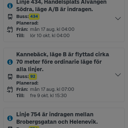
Linje 434, Handelsplats Älvängen
Södra, läge A/B är indragen.
Buss
:
434
Linje
Planerad
:
måndag 17 augusti kl 04:00
Från
:
mån 17 aug. kl 04:00
lördag 10 oktober kl 04:00
Till
:
lör 10 okt. kl 04:00
Kannebäck, läge B är flyttad cirka
70 meter före ordinarie läge för
alla linjer.
Buss
:
92
Linje
Planerad
:
måndag 17 augusti kl 07:00
Från
:
mån 17 aug. kl 07:00
fredag 9 oktober kl 15:30
Till
:
fre 9 okt. kl 15:30
Linje 754 är indragen mellan
Brobergsgatan och Helenevik.