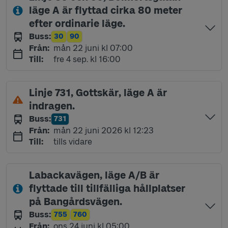
läge A är flyttad cirka 80 meter
efter ordinarie läge.
Buss
:
30
90
Linje
Linje
måndag 22 juni kl 07:00
Från
:
mån 22 juni kl 07:00
fredag 4 september kl 16:00
Till
:
fre 4 sep. kl 16:00
Linje 731, Gottskär, läge A är
indragen.
Buss
:
731
Linje
måndag 22 juni 2026 kl 12:23
Från
:
mån 22 juni 2026 kl 12:23
Till
:
tills vidare
Labackavägen, läge A/B är
flyttade till tillfälliga hållplatser
på Bangårdsvägen.
Buss
:
755
760
Linje
Linje
onsdag 24 juni kl 05:00
Från
:
ons 24 juni kl 05:00