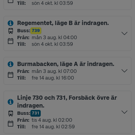
söndag 4 oktober kl 03:59
Till
:
sön 4 okt. kl 03:59
Regementet, läge B är indragen.
Buss
:
739
Linje
måndag 3 augusti kl 04:00
Från
:
mån 3 aug. kl 04:00
söndag 4 oktober kl 03:59
Till
:
sön 4 okt. kl 03:59
Burmabacken, läge A är indragen.
måndag 3 augusti kl 07:00
Från
:
mån 3 aug. kl 07:00
fredag 14 augusti kl 16:00
Till
:
fre 14 aug. kl 16:00
Linje 730 och 731, Forsbäck övre är
indragen.
Buss
:
731
Linje
tisdag 4 augusti kl 02:00
Från
:
tis 4 aug. kl 02:00
fredag 14 augusti kl 02:59
Till
:
fre 14 aug. kl 02:59