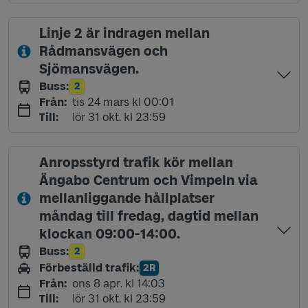
Linje 2 är indragen mellan
Rådmansvägen och
Sjömansvägen.
Buss
:
2
Linje
tisdag 24 mars kl 00:01
Från
:
tis 24 mars kl 00:01
lördag 31 oktober kl 23:59
Till
:
lör 31 okt. kl 23:59
Anropsstyrd trafik kör mellan
Ängabo Centrum och Vimpeln via
mellanliggande hållplatser
måndag till fredag, dagtid mellan
klockan 09:00-14:00.
Buss
:
2
Linje
Förbeställd trafik
:
2R
Linje
onsdag 8 april kl 14:03
Från
:
ons 8 apr. kl 14:03
lördag 31 oktober kl 23:59
Till
:
lör 31 okt. kl 23:59