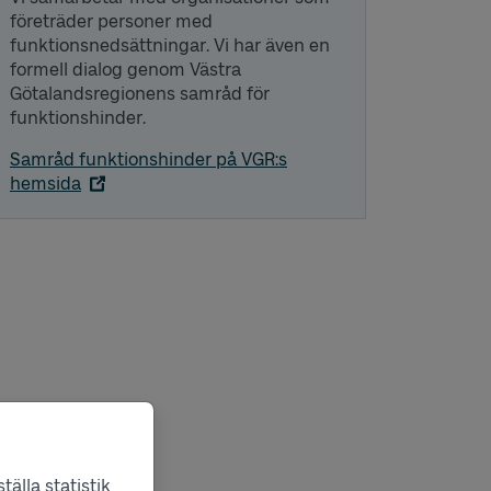
företräder personer med
funktionsnedsättningar. Vi har även en
formell dialog genom Västra
Götalandsregionens samråd för
funktionshinder.
Samråd funktionshinder på VGR:s
hemsida
älla statistik