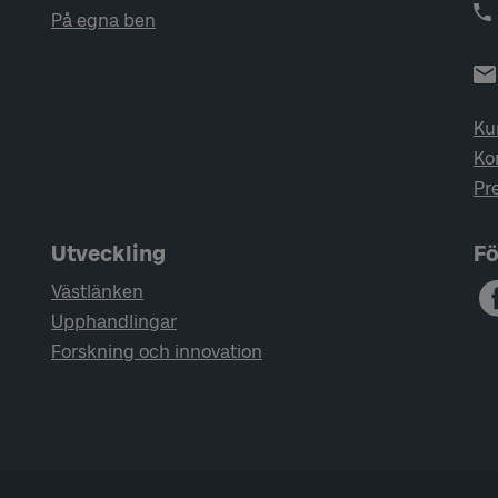
På egna ben
Ku
Ko
Pr
Utveckling
Fö
Västlänken
Upphandlingar
Forskning och innovation