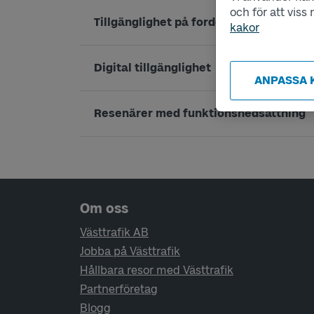
och för att vis
Tillgänglighet på fordon
kakor
Digital tillgänglighet
ANPASSA 
Resenärer med funktionsnedsättning
Sidfotsnavigering
Om oss
Västtrafik AB
Jobba på Västtrafik
Hållbara resor med Västtrafik
Partnerföretag
Blogg