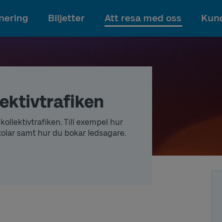
Till innehållet
nering
Biljetter
Att resa med oss
Kund
lektivtrafiken
kollektivtrafiken. Till exempel hur
stolar samt hur du bokar ledsagare.