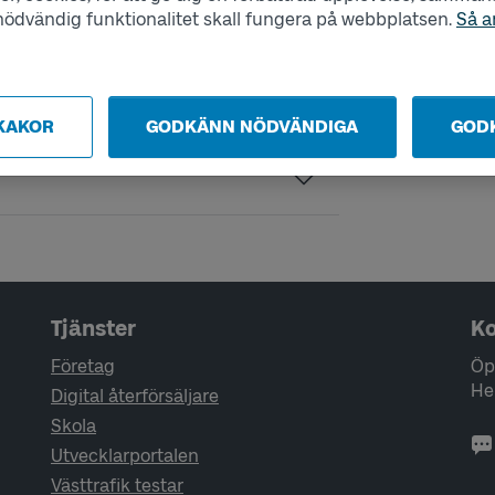
s nödvändig funktionalitet skall fungera på webbplatsen.
Så a
KAKOR
GODKÄNN NÖDVÄNDIGA
GOD
Tjänster
Ko
Företag
Öp
He
Digital återförsäljare
Skola
Utvecklarportalen
Västtrafik testar