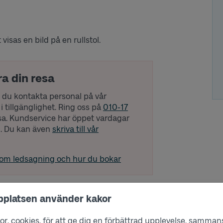
 visas en bild på en rullstol.
ra din resa
du kontakta personal på vår
i tillgänglighet. Ring oss på
010-17
resa. Kundservice har öppet vardagar
00. Du kan även
skriva till vår
 om ledsagning och hur du bokar
bplatsen använder kakor
r, cookies, för att ge dig en förbättrad upplevelse, sammanst