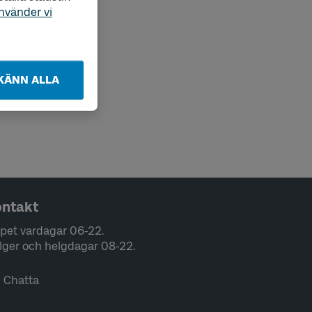
nvänder vi
KÄNN ALLA
ntakt
pet vardagar 06-22.
lger och helgdagar 08-22.
Chatta