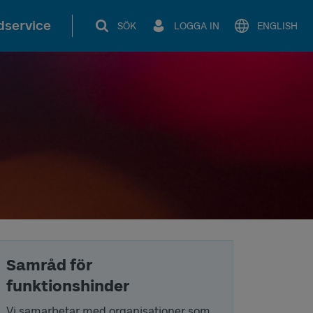
service
SÖK
LOGGA IN
ENGLISH
Samråd för
funktionshinder
Vi samarbetar med organisationer som