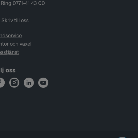
Ring 0771-41 43 00
Skriv till oss
ndservice
ntor och växel
esstjänst
lj oss