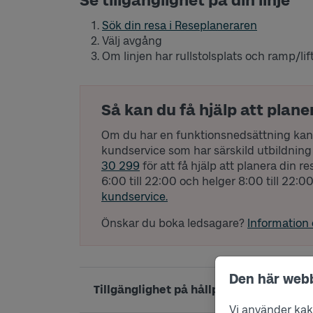
Se tillgänglighet på din linje
Sök din resa i Reseplaneraren
Välj avgång
Om linjen har rullstolsplats och ramp/lift
Så kan du få hjälp att plane
Om du har en funktionsnedsättning kan 
kundservice som har särskild utbildning 
30 299
för att få hjälp att planera din 
6:00 till 22:00 och helger 8:00 till 22:
kundservice.
Önskar du boka ledsagare?
Information
Den här web
Tillgänglighet på hållplats
Vi använder kako