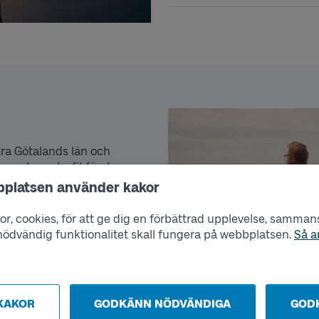
stra Götalands län och
partners trafikföretagen,
fokus på att bidra i
bplatsen använder kakor
 Varje dag för vi människor
ämlika förutsättningar och
r, cookies, för att ge dig en förbättrad upplevelse, sammanst
til. Vår vision, där hållbart
s nödvändig funktionalitet skall fungera på webbplatsen.
Så a
r oss att våga mer och den
gt.
KAKOR
GODKÄNN NÖDVÄNDIGA
GOD