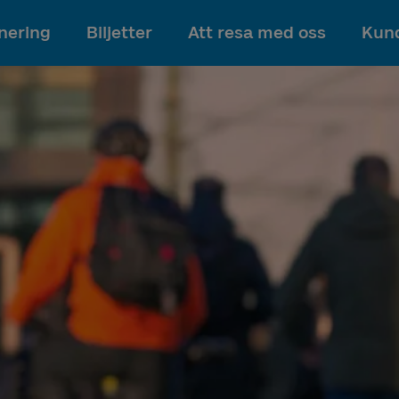
Till innehållet
nering
Biljetter
Att resa med oss
Kund