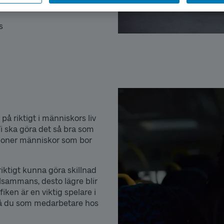
s
på riktigt i människors liv
Vi ska göra det så bra som
iljoner människor som bor
riktigt kunna göra skillnad
tillsammans, desto lägre blir
iken är en viktig spelare i
å du som medarbetare hos