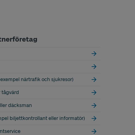
tnerföretag
l exempel närtrafik och sjukresor)
r tågvärd
eller däcksman
pel biljettkontrollant eller informatör)
ntservice