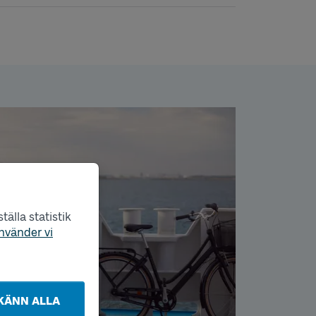
älla statistik
nvänder vi
KÄNN ALLA