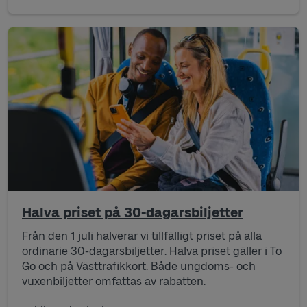
Halva priset på 30-dagarsbiljetter
Från den 1 juli
halverar vi tillfälligt
priset
på alla
ordinarie 30-dagarsbiljetter
.
Halva priset gäller i
To
Go
och på
Västtrafikkort
. Både ungdoms- och
vuxenbiljetter omfattas
av rabatten
.