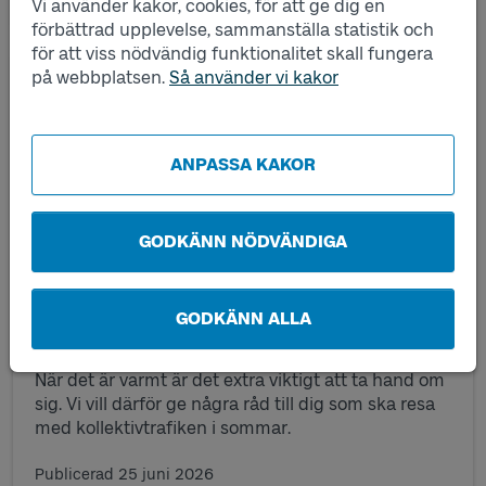
Vi använder kakor, cookies, för att ge dig en
förbättrad upplevelse, sammanställa statistik och
för att viss nödvändig funktionalitet skall fungera
på webbplatsen.
Så använder vi kakor
ANPASSA KAKOR
GODKÄNN NÖDVÄNDIGA
GODKÄNN ALLA
Tips vid resor i sommarvärmen
När det är varmt är det extra viktigt att ta hand om
sig. Vi vill därför ge några råd till dig som ska resa
med kollektivtrafiken i sommar.
Publicerad
25 juni 2026