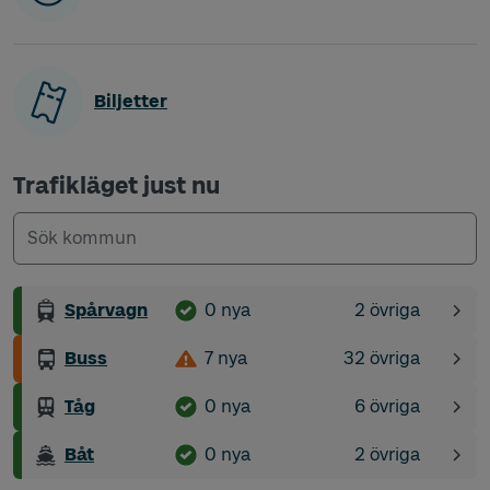
Biljetter
Trafikläget just nu
Kommun
2 övriga störnin
Spårvagn
0 nya
2 övriga
Inga nya störningar
32 övriga störnin
Buss
7 nya
32 övriga
7 nya störningar
6 övriga störnin
Tåg
0 nya
6 övriga
Inga nya störningar
2 övriga störnin
Båt
0 nya
2 övriga
Inga nya störningar