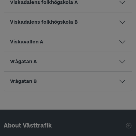
Viskadalens folkhögskola A
Viskadalens folkhögskola B
Viskavallen A
Vrågatan A
Vrågatan B
Page footer navigation
About Västtrafik