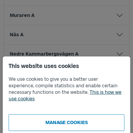
Muraren A
Näs A
Nedre Kammarbergsvägen A
This website uses cookies
Prästgatan A
We use cookies to give you a better user
experience, compile statistics and enable certain
necessary functions on the website.
This is how we
Prästgatan B
use cookies
Rydal A
MANAGE COOKIES
Rydal B