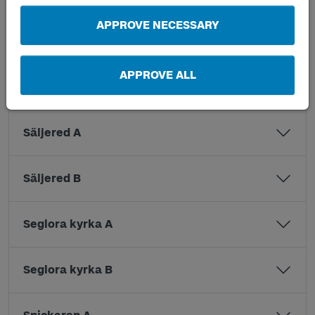
APPROVE NECESSARY
Ryds gård A
APPROVE ALL
Ryds gård B
Säljered A
Säljered B
Seglora kyrka A
Seglora kyrka B