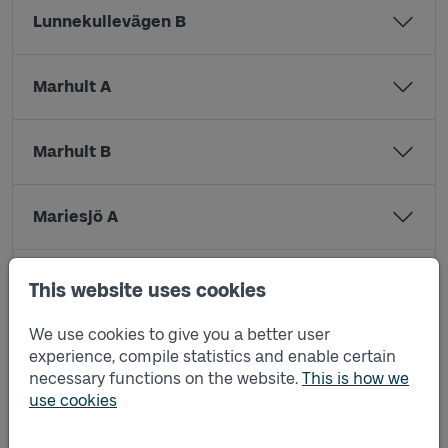
Lunnekullevägen B
Marhult A
Marhult B
Mariesjö A
Mariesjö B
This website uses cookies
We use cookies to give you a better user
Måsebovägen A
experience, compile statistics and enable certain
necessary functions on the website.
This is how we
use cookies
Måsebovägen B