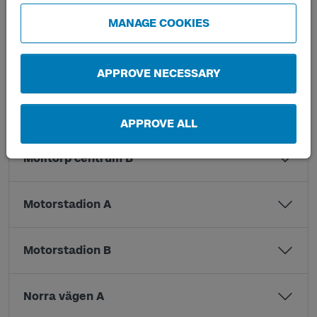
Mickelstorp A
MANAGE COOKIES
Mickelstorp B
APPROVE NECESSARY
Mölltorp centrum A
APPROVE ALL
Mölltorp centrum B
Motorstadion A
Motorstadion B
Norra vägen A