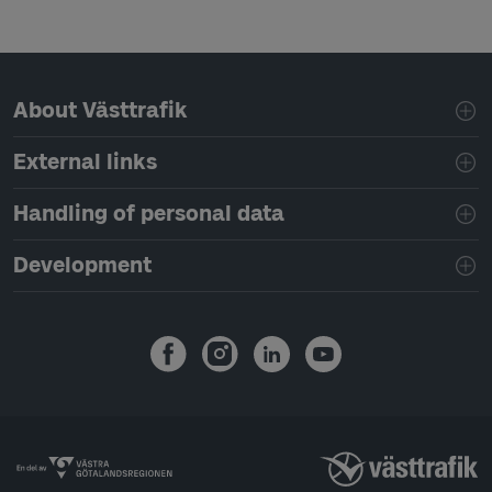
Page footer navigation
About Västtrafik
External links
Handling of personal data
Development