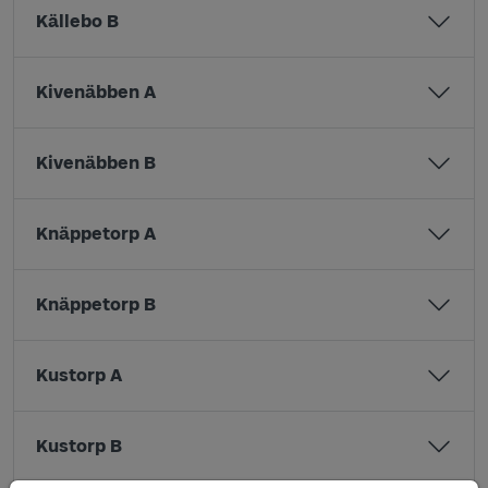
Källebo B
Kivenäbben A
Kivenäbben B
Knäppetorp A
Knäppetorp B
Kustorp A
Kustorp B