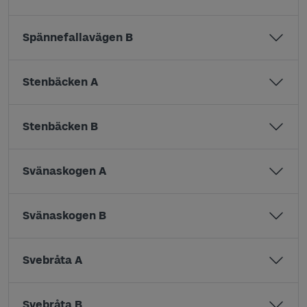
Spännefallavägen B
Stenbäcken A
Stenbäcken B
Svänaskogen A
Svänaskogen B
Svebråta A
Svebråta B