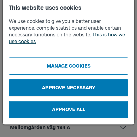
This website uses cookies
Kvarngatan A
We use cookies to give you a better user
experience, compile statistics and enable certain
Kvarngatan B
necessary functions on the website.
This is how we
use cookies
Lillegården Forsby A
MANAGE COOKIES
Lillegården Forsby B
Mariesjö A
APPROVE NECESSARY
Mariesjö B
APPROVE ALL
Mellomgården väg 194 A