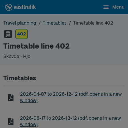
Menu
Travel planning
Timetables
Timetable line 402
402
Timetable line 402
Skövde - Hjo
Timetables
Timetable line 402 Skövde - Hjo
2026-04-07
to
2026-12-12
(pdf, opens in a new
window)
Timetable line 402 Skövde - Hjo
2026-08-17
to
2026-12-12
(pdf, opens in a new
window)