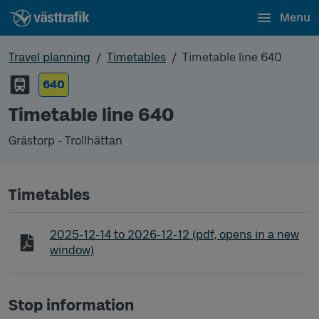
Menu
Travel planning
Timetables
Timetable line 640
640
Timetable line 640
Grästorp - Trollhättan
Timetables
Timetable line 640 Grästorp - Trollhättan
2025-12-14
to
2026-12-12
(pdf, opens in a new
window)
Stop information