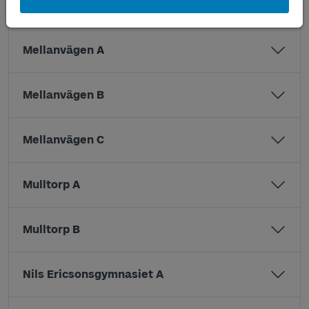
Magnus Åbergsgymnasiet B
Mellanvägen A
Mellanvägen B
Mellanvägen C
Mulltorp A
Mulltorp B
Nils Ericsonsgymnasiet A