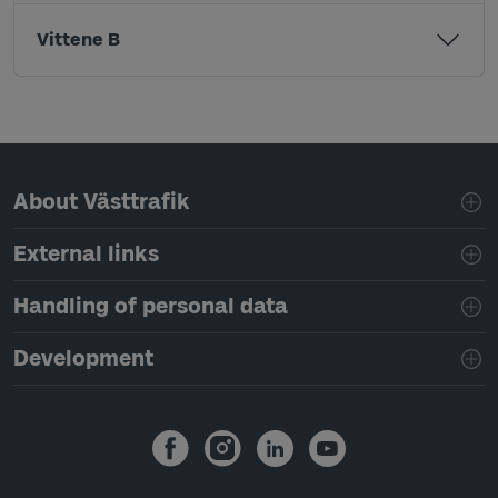
Vittene B
Page footer navigation
About Västtrafik
External links
Handling of personal data
Development