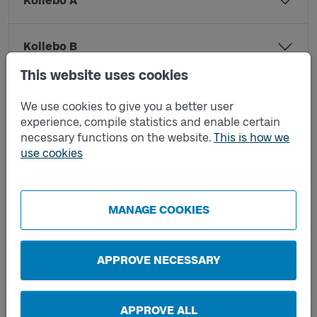
Kollebo A
Kollebo B
This website uses cookies
Kungsportsvägen A
We use cookies to give you a better user
experience, compile statistics and enable certain
necessary functions on the website.
This is how we
Kungsportsvägen B
use cookies
Logården A
MANAGE COOKIES
Logården B
APPROVE NECESSARY
Magnus Åbergsgymnasiet A
APPROVE ALL