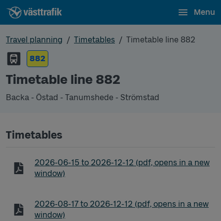
Menu
Travel planning
Timetables
Timetable line 882
882
Timetable line 882
Backa - Östad - Tanumshede - Strömstad
Timetables
Timetable line 882 Backa - Östad - Tanumshede -
2026-06-15
to
2026-12-12
(pdf, opens in a new
window)
Timetable line 882 Backa - Östad - Tanumshede -
2026-08-17
to
2026-12-12
(pdf, opens in a new
window)