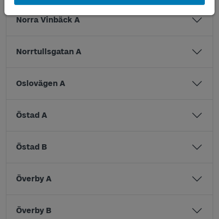
Norra Vinbäck A
Norrtullsgatan A
Oslovägen A
Östad A
Östad B
Överby A
Överby B