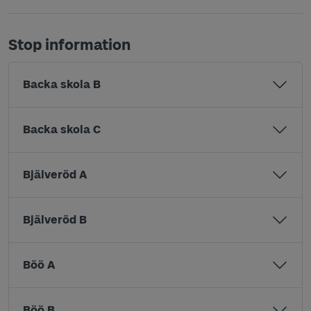
Stop information
Backa skola B
Backa skola C
Bjälveröd A
Bjälveröd B
Böö A
Böö B