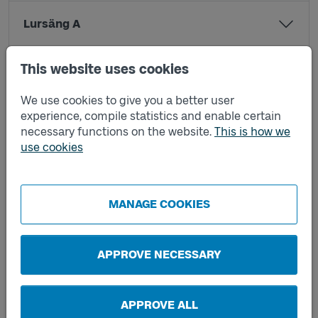
Lursäng A
This website uses cookies
Lursäng B
We use cookies to give you a better user
experience, compile statistics and enable certain
Naverstad A
necessary functions on the website.
This is how we
use cookies
Naverstad B
MANAGE COOKIES
Neanberg A
Nöddö A
APPROVE NECESSARY
Nöddö B
APPROVE ALL