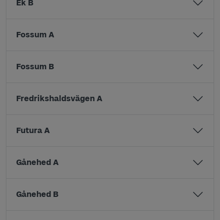
Ek B
Fossum A
Fossum B
Fredrikshaldsvägen A
Futura A
Gånehed A
Gånehed B