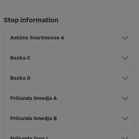
Stop information
Askims Svartmosse A
Backa C
Backa D
Frölunda Smedja A
Frölunda Smedja B
Frölunda Torg J