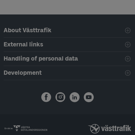
Page footer navigation
About Västtrafik
External links
Handling of personal data
Development