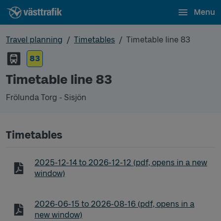
Menu
Travel planning
Timetables
Timetable line 83
83
Timetable line 83
Frölunda Torg - Sisjön
Timetables
Timetable line 83 Frölunda Torg - Sisjön
2025-12-14
to
2026-12-12
(pdf, opens in a new
window)
Timetable line 83 Frölunda Torg - Sisjön
2026-06-15
to
2026-08-16
(pdf, opens in a
new window)