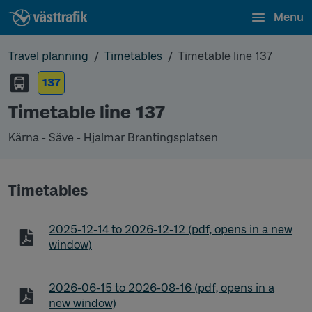
Menu
Travel planning
Timetables
Timetable line 137
137
Timetable line 137
Kärna - Säve - Hjalmar Brantingsplatsen
Timetables
Timetable line 137 Kärna - Säve - Hjalmar Brantin
2025-12-14
to
2026-12-12
(pdf, opens in a new
window)
Timetable line 137 Kärna - Säve - Hjalmar Brantin
2026-06-15
to
2026-08-16
(pdf, opens in a
new window)