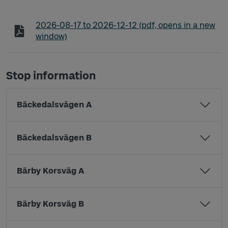
Timetable line 137 Kärna - Säve - Hjalmar Brantin
2026-08-17
to
2026-12-12
(pdf, opens in a new
window)
Stop information
Bäckedalsvägen A
Bäckedalsvägen B
Bärby Korsväg A
Bärby Korsväg B