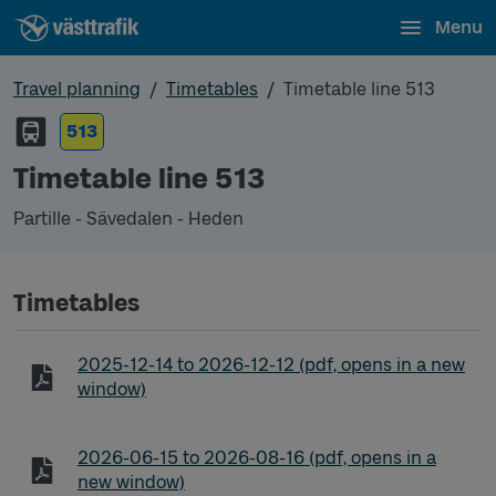
Menu
Travel planning
Timetables
Timetable line 513
513
Timetable line 513
Partille - Sävedalen - Heden
Timetables
Timetable line 513 Partille - Sävedalen - Heden
2025-12-14
to
2026-12-12
(pdf, opens in a new
window)
Timetable line 513 Partille - Sävedalen - Heden
2026-06-15
to
2026-08-16
(pdf, opens in a
new window)