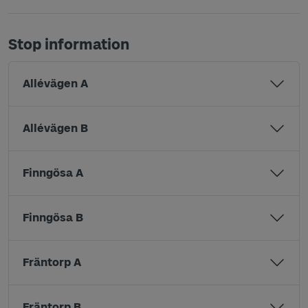
Stop information
Allévägen A
Allévägen B
Finngösa A
Finngösa B
Fräntorp A
Fräntorp B