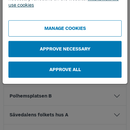
Mellanvägen B
use cookies
Munkebäcksmotet A
MANAGE COOKIES
Munkebäcksmotet B
APPROVE NECESSARY
Partille centrum 5
APPROVE ALL
Polhemsplatsen A
Polhemsplatsen B
Sävedalens folkets hus A