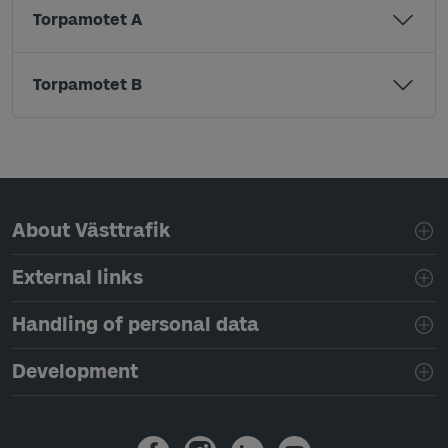
Torpamotet A
Torpamotet B
Page footer navigation
About Västtrafik
External links
Handling of personal data
Development