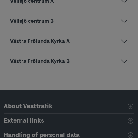
Vällsjö centrum A
Vällsjö centrum B
Västra Frölunda Kyrka A
Västra Frölunda Kyrka B
Page footer navigation
About Västtrafik
External links
Handling of personal data