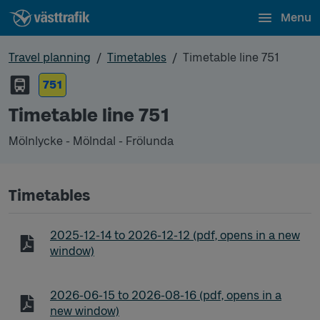
Menu
Travel planning
Timetables
Timetable line 751
751
Timetable line 751
Mölnlycke - Mölndal - Frölunda
Timetables
Timetable line 751 Mölnlycke - Mölndal - Frölunda
2025-12-14
to
2026-12-12
(pdf, opens in a new
window)
Timetable line 751 Mölnlycke - Mölndal - Frölunda
2026-06-15
to
2026-08-16
(pdf, opens in a
new window)