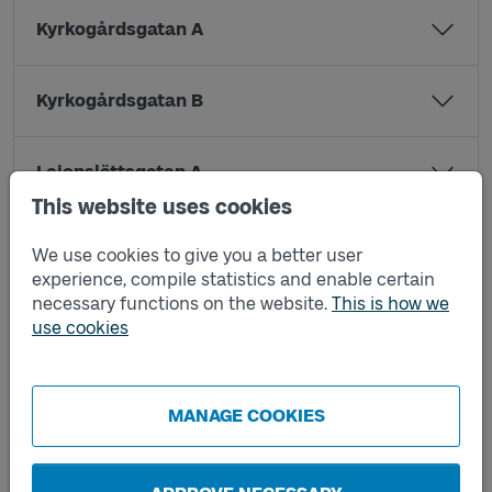
Kyrkogårdsgatan A
Kyrkogårdsgatan B
Lejonslättsgatan A
This website uses cookies
Lejonslättsgatan B
We use cookies to give you a better user
experience, compile statistics and enable certain
necessary functions on the website.
This is how we
Lona Knapes Gata A
use cookies
Lona Knapes Gata B
MANAGE COOKIES
Mölndals bro B5