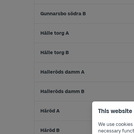
Gunnarsbo södra B
Hälle torg A
Hälle torg B
Halleröds damm A
Halleröds damm B
This website
Häröd A
We use cookies t
Häröd B
necessary funct