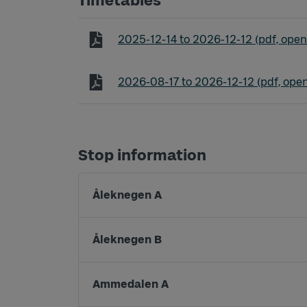
Timetables
Timetable line OEXP Uddevalla - Oru
2025-12-14
to
2026-12-12
(pdf, open
Timetable line OEXP Uddevalla - Oru
2026-08-17
to
2026-12-12
(pdf, ope
Stop information
Åleknegen A
Åleknegen B
Ammedalen A