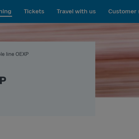
To main content
ning
Tickets
Travel with us
Customer 
le line OEXP
XP