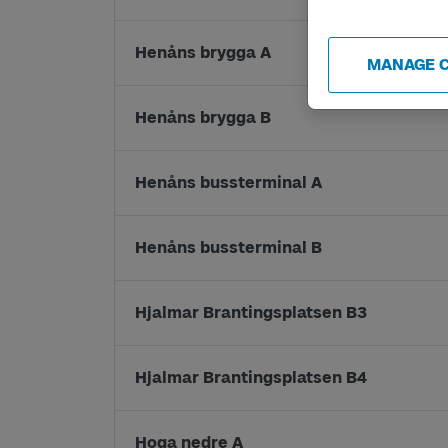
Henåns brygga A
MANAGE 
Henåns brygga B
Henåns bussterminal A
Henåns bussterminal B
Hjalmar Brantingsplatsen B3
Hjalmar Brantingsplatsen B4
Hoga nedre A