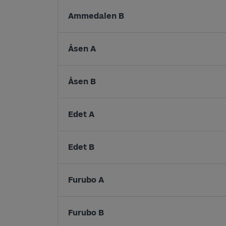
Ammedalen B
Åsen A
Åsen B
Edet A
Edet B
Furubo A
Furubo B