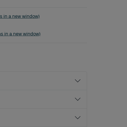
st - Stenungsund
s in a new window)
st - Stenungsund
ns in a new window)