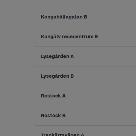
Kongahällagatan B
Kungälv resecentrum 9
Lysegården A
Lysegården B
Rostock A
Rostock B
Trankärrsvägen A