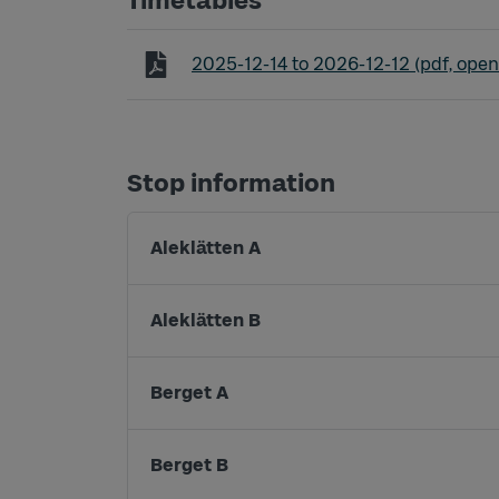
Timetables
Timetable line 308 Grandalen - Hälje
2025-12-14
to
2026-12-12
(pdf, open
Stop information
Aleklätten A
Aleklätten B
Berget A
Berget B