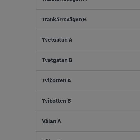
Trankärrsvägen B
Tvetgatan A
Tvetgatan B
Tvibotten A
Tvibotten B
Välan A