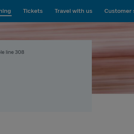
To main content
ning
Tickets
Travel with us
Customer 
le line 308