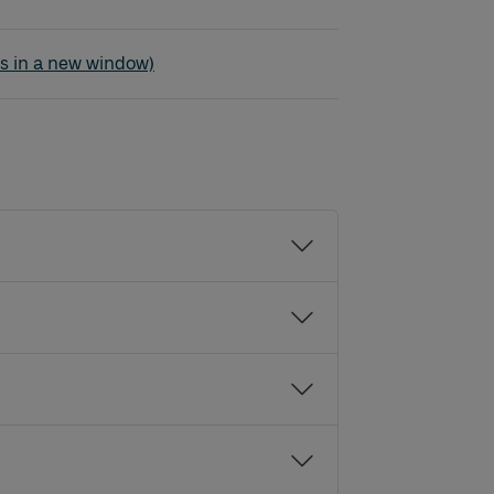
röd - Diseröd - Kungälv
s in a new window)