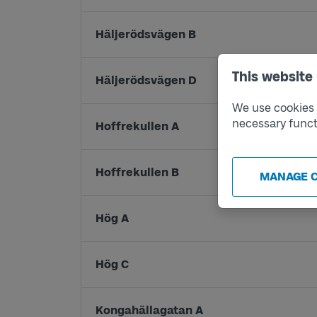
Häljerödsvägen B
This website
Häljerödsvägen D
We use cookies t
necessary funct
Hoffrekullen A
Hoffrekullen B
MANAGE 
Hög A
Hög C
Kongahällagatan A