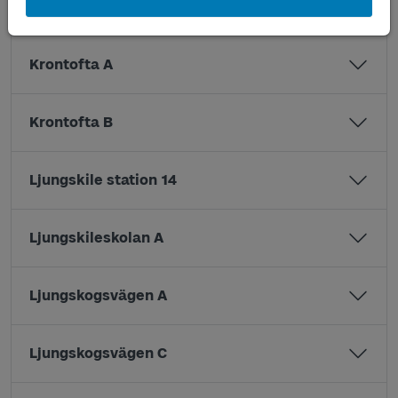
Korsgård B
Krontofta A
Krontofta B
Ljungskile station 14
Ljungskileskolan A
Ljungskogsvägen A
Ljungskogsvägen C