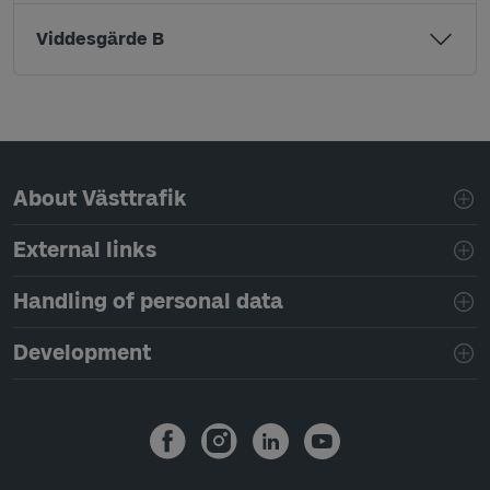
Viddesgärde B
Page footer navigation
About Västtrafik
External links
Handling of personal data
Development