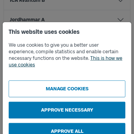
ICA Kvantum B
Jordhammar A
This website uses cookies
Jordhammar B
We use cookies to give you a better user
experience, compile statistics and enable certain
necessary functions on the website.
This is how we
Keramiken A
use cookies
Keramiken B
MANAGE COOKIES
Kolhättans färjeläge B
APPROVE NECESSARY
Korsgård A
APPROVE ALL