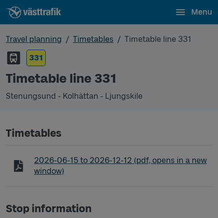
Menu
Travel planning
Timetables
Timetable line 331
331
Timetable line 331
Stenungsund - Kolhättan - Ljungskile
Timetables
Timetable line 331 Stenungsund - Kolhättan - Ljun
2026-06-15
to
2026-12-12
(pdf, opens in a new
window)
Stop information