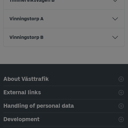
Timmerviksvägen B
Vinningstorp A
Vinningstorp B
Page footer navigation
About Västtrafik
External links
Handling of personal data
Development