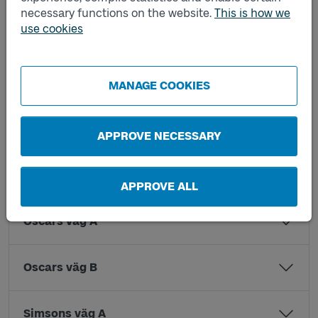
necessary functions on the website.
This is how we
use cookies
Jörlanda kyrka B
Jörlanda skola A
MANAGE COOKIES
Lillys väg A
APPROVE NECESSARY
Lillys väg B
APPROVE ALL
Oscars väg A
Oscars väg B
Simsons väg A