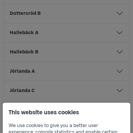
Dottersröd B
Hallebäck A
Hallebäck B
Jörlanda A
Jörlanda C
Jörlanda D
This website uses cookies
We use cookies to give you a better user
Jörlanda kyrka A
experience, compile statistics and enable certain