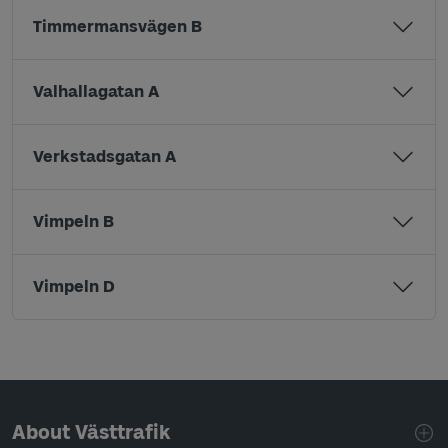
Timmermansvägen B
Valhallagatan A
Verkstadsgatan A
Vimpeln B
Vimpeln D
Page footer navigation
About Västtrafik