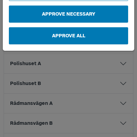
Näckrosgatan A
APPROVE NECESSARY
Nordostpassagen A
APPROVE ALL
Nordostpassagen B
Polishuset A
Polishuset B
Rådmansvägen A
Rådmansvägen B