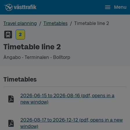
Menu
Travel planning
Timetables
Timetable line 2
2
Timetable line 2
Ängabo - Terminalen - Bolltorp
Timetables
Timetable line 2 Ängabo - Terminalen - Bolltorp
2026-06-15
to
2026-08-16
(pdf, opens in a
new window)
Timetable line 2 Ängabo - Terminalen - Bolltorp
2026-08-17
to
2026-12-12
(pdf, opens in a new
window)