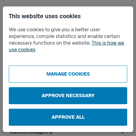
Mölnlycke resecentrum G
This website uses cookies
We use cookies to give you a better user
Råda stock A
experience, compile statistics and enable certain
necessary functions on the website.
This is how we
use cookies
Råda stock B
Råstensvägen A
MANAGE COOKIES
Råstensvägen B
APPROVE NECESSARY
Rullstensvägen A
APPROVE ALL
Rullstensvägen B