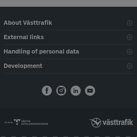
Page footer navigation
About Västtrafik
External links
Handling of personal data
Development