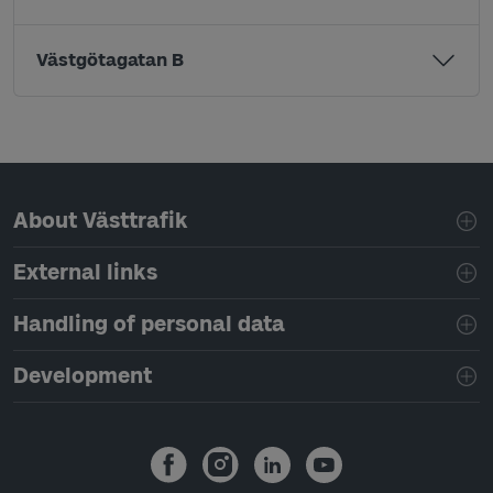
Västgötagatan B
Page footer navigation
About Västtrafik
External links
Handling of personal data
Development