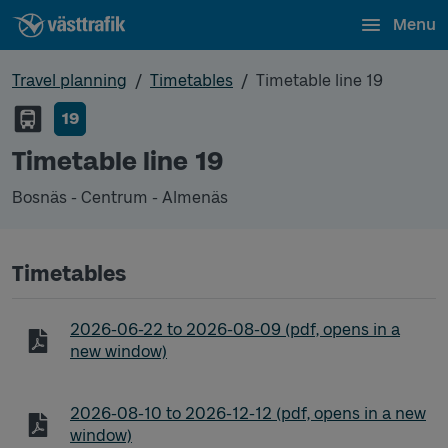
Menu
Travel planning
Timetables
Timetable line 19
19
Timetable line 19
Bosnäs - Centrum - Almenäs
Timetables
Timetable line 19 Bosnäs - Centrum - Almenäs
2026-06-22
to
2026-08-09
(pdf, opens in a
new window)
Timetable line 19 Bosnäs - Centrum - Almenäs
2026-08-10
to
2026-12-12
(pdf, opens in a new
window)