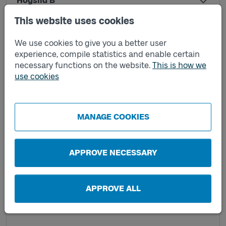
Högslid B
This website uses cookies
Kampenhof 26
We use cookies to give you a better user
experience, compile statistics and enable certain
necessary functions on the website.
This is how we
Katrinedal A
use cookies
Katrinedal B
MANAGE COOKIES
Kompanivägen B
APPROVE NECESSARY
Korseberg A
APPROVE ALL
Korseberg B