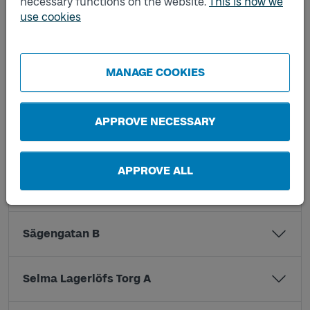
necessary functions on the website.
This is how we
John Bunyans Väg B
use cookies
Körkarlens gata A
MANAGE COOKIES
Rambergsvallen C
APPROVE NECESSARY
Rambergsvallen D
APPROVE ALL
Sägengatan A
Sägengatan B
Selma Lagerlöfs Torg A