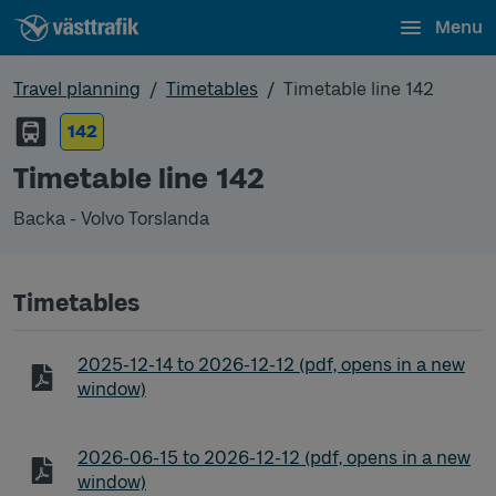
Menu
Travel planning
Timetables
Timetable line 142
142
Timetable line 142
Backa - Volvo Torslanda
Timetables
Timetable line 142 Backa - Volvo Torslanda
2025-12-14
to
2026-12-12
(pdf, opens in a new
window)
Timetable line 142 Backa - Volvo Torslanda
2026-06-15
to
2026-12-12
(pdf, opens in a new
window)