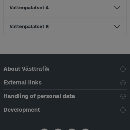
Vattenpalatset A
Vattenpalatset B
Page footer navigation
About Västtrafik
External links
Handling of personal data
Development