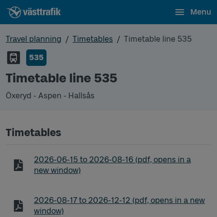
Menu
Travel planning
Timetables
Timetable line 535
535
Timetable line 535
Öxeryd - Aspen - Hallsås
Timetables
Timetable line 535 Öxeryd - Aspen - Hallsås
2026-06-15
to
2026-08-16
(pdf, opens in a
new window)
Timetable line 535 Öxeryd - Aspen - Hallsås
2026-08-17
to
2026-12-12
(pdf, opens in a new
window)