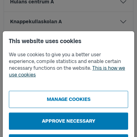
Hulans centrum A
Knappekullaskolan A
This website uses cookies
Knappekullaskolan B
We use cookies to give you a better user
experience, compile statistics and enable certain
Kolborydsvägen A
necessary functions on the website.
This is how we
use cookies
Kolborydsvägen B
MANAGE COOKIES
Lerum Andersvägen A
Lerum Andersvägen B
APPROVE NECESSARY