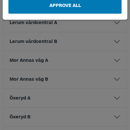
Lerum station A
APPROVE ALL
Lerum vårdcentral A
Lerum vårdcentral B
Mor Annas väg A
Mor Annas väg B
Öxeryd A
Öxeryd B