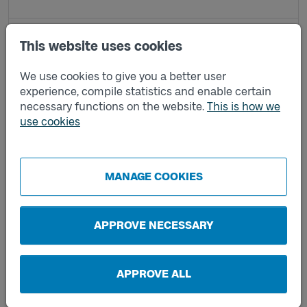
Hästliden B
This website uses cookies
We use cookies to give you a better user
Iserås A
experience, compile statistics and enable certain
necessary functions on the website.
This is how we
use cookies
Iserås B
Iserås skola A
MANAGE COOKIES
Iserås skola B
APPROVE NECESSARY
Kolla A
APPROVE ALL