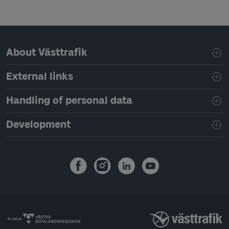
Page footer navigation
About Västtrafik
External links
Handling of personal data
Development