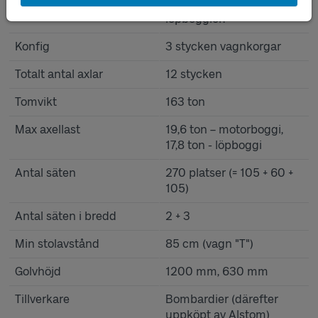
T-vagn–mellanvagn, två
löpboggier.
Konfig
3 stycken vagnkorgar
Totalt antal axlar
12 stycken
Tomvikt
163 ton
Max axellast
19,6 ton – motorboggi,
17,8 ton - löpboggi
Antal säten
270 platser (= 105 + 60 +
105)
Antal säten i bredd
2 + 3
Min stolavstånd
85 cm (vagn "T")
Golvhöjd
1200 mm, 630 mm
Tillverkare
Bombardier (därefter
uppköpt av Alstom)