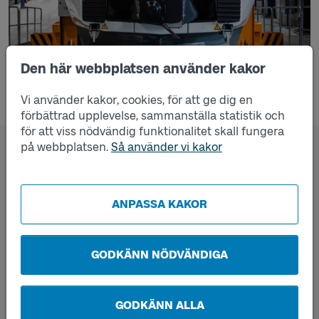
Den här webbplatsen använder kakor
Vi använder kakor, cookies, för att ge dig en
förbättrad upplevelse, sammanställa statistik och
för att viss nödvändig funktionalitet skall fungera
på webbplatsen.
Så använder vi kakor
Egenskap
Värde
Längd
27 100 + 26 500 + 27 100
ANPASSA KAKOR
= 80 700 mm
Korgbredd
3450 mm
GODKÄNN NÖDVÄNDIGA
Vagnbeteckning
6 boggier. DM1- och DM2-
ändvagnar med en
förarhytt, löpboggi och
GODKÄNN ALLA
motorboggi vardera.