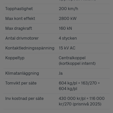
Topphastighet
200 km/h
Max kont effekt
2800 kW
Max dragkraft
160 kN
Antal drivmotorer
4 stycken
Kontaktledningsspänning
15 kV AC
Koppeltyp
Centralkoppel
(kortkoppel internt)
Klimatanläggning
Ja
Tomvikt per säte
604 kg/pl = 163/270 =
604 kg/pl
Inv kostnad per säte
430 000 kr/pl = 116 000
kr/270 (prisnivå 2025)