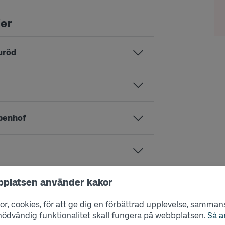
jer
uröd
penhof
bplatsen använder kakor
r, cookies, för att ge dig en förbättrad upplevelse, sammanst
s nödvändig funktionalitet skall fungera på webbplatsen.
Så a