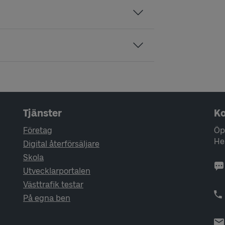
Tjänster
Ko
Företag
Öp
He
Digital återförsäljare
Skola
Utvecklarportalen
Västtrafik testar
På egna ben