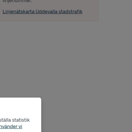
linjenummer.
Linjenätskarta Uddevalla stadstrafik
älla statistik
nvänder vi