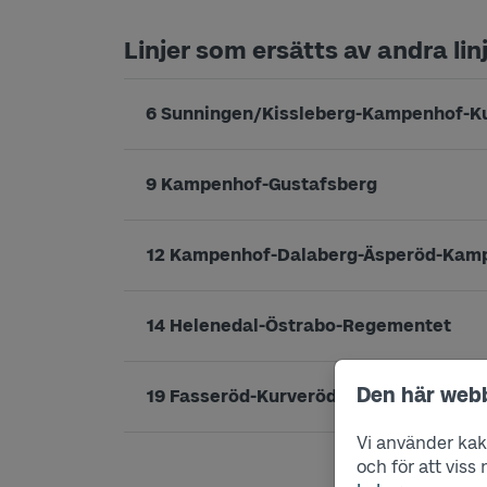
Linjer som ersätts av andra lin
6 Sunningen/Kissleberg-Kampenhof-K
9 Kampenhof-Gustafsberg
12 Kampenhof-Dalaberg-Äsperöd-Kam
14 Helenedal-Östrabo-Regementet
Den här web
19 Fasseröd-Kurveröd-Västerskolan
Vi använder kako
och för att vis