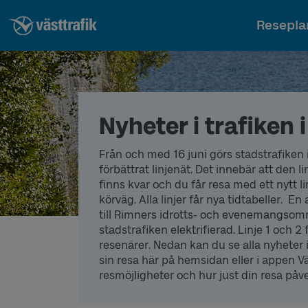
Resepla
Nyheter i trafiken 
Från och med 16 juni görs stadstrafiken i
förbättrat linjenät. Det innebär att den 
finns kvar och du får resa med ett nytt li
körväg. Alla linjer får nya tidtabeller.
En a
till Rimners idrotts- och evenemangsomr
stadstrafiken elektrifierad.
Linje 1 och 2 
resenärer. Nedan kan du se alla nyheter 
sin resa här på hemsidan eller i appen Vä
resmöjligheter och hur just din resa påv