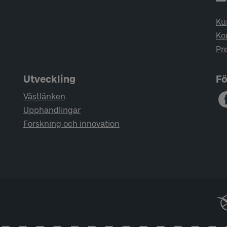
Ku
Ko
Pr
Utveckling
Fö
Västlänken
Upphandlingar
Forskning och innovation