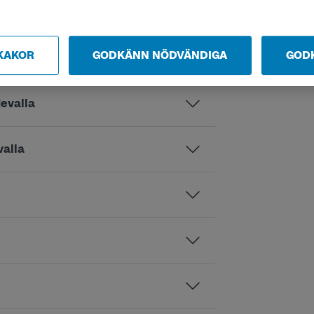
KAKOR
GODKÄNN NÖDVÄNDIGA
GOD
devalla
valla