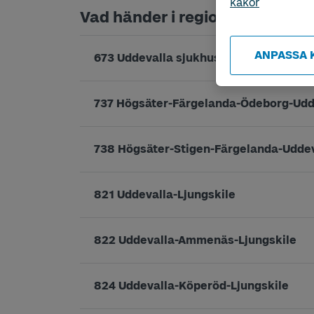
kakor
Vad händer i regiontrafiken?
ANPASSA 
673 Uddevalla sjukhus - NÄL
737 Högsäter-Färgelanda-Ödeborg-Ud
738 Högsäter-Stigen-Färgelanda-Udde
821 Uddevalla-Ljungskile
822 Uddevalla-Ammenäs-Ljungskile
824 Uddevalla-Köperöd-Ljungskile