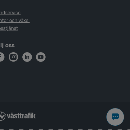
ndservice
ntor och växel
esstjänst
lj oss