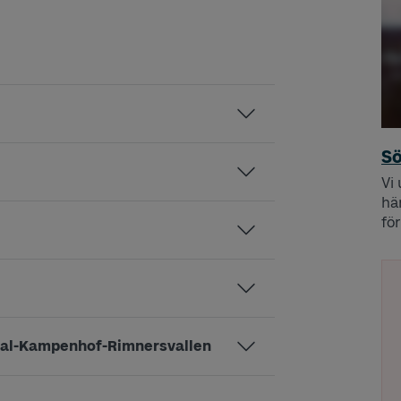
Sö
Vi
hä
för
ral-Kampenhof-Rimnersvallen