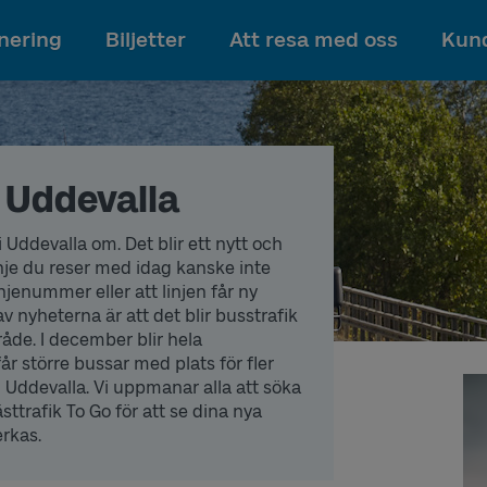
Till innehållet
nering
Biljetter
Att resa med oss
Kund
i Uddevalla
 Uddevalla om. Det blir ett nytt och
linje du reser med idag kanske inte
njenummer eller att linjen får ny
v nyheterna är att det blir busstrafik
åde. I december blir hela
får större bussar med plats för fler
i Uddevalla. Vi uppmanar alla att söka
sttrafik To Go för att se dina nya
erkas.