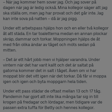
– När jag kommer hem sover jag. Och jag sover på
dagen när jag är ledig också. Mina kollegor säger att jag
ska ställa om, men jag har provat och det går inte. Jag
kan inte sova på natten – då är jag pigg.
Under ett arbetspass hjälps hon och en eller två kollegor
åt att städa. En tar toaletterna medan en annan plockar
skräp, dammar och torkar. Moppningen hjälps de åt
med från olika ändar av tåget och möts sedan på
mitten.
– Det är ett hårt jobb men vi hjälper varandra. Under
vintern när det har varit kallt och det är saltat på
gatorna kommer det in salt i tåget. Även om vi har
moppat blir det vitt igen när det torkar. Då får vi moppa
igen och igen och byta moppgarn hela tiden.
Under ett pass städar de oftast mellan 13 och 17 tåg.
Pandemin har gjort att inte lika många tar sig in till
krogen på fredagar och lördagar, men tidigare var de
passen extra tuffa för Betty och hennes kollegor.