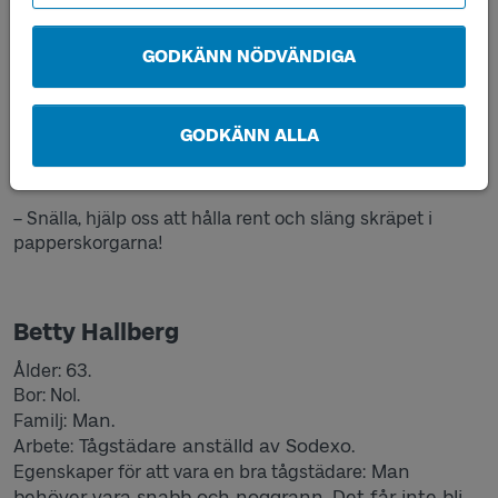
– Det var roligt att börja jobba med något som var helt
nytt för mig. När man går till jobbet måste man vara glad
GODKÄNN NÖDVÄNDIGA
och positiv. Om man börjar veckan glad, slutar man
veckan glad. Även om jag känner mig fysiskt trött är jag
inte psykiskt trött om jag är glad.
GODKÄNN ALLA
Och hon har en uppmaning till resenärerna som skulle
göra henne ännu gladare:
– Snälla, hjälp oss att hålla rent och släng skräpet i
papperskorgarna!
Betty Hallberg
Ålder: 63.
Bor: Nol.
Man.
Familj:
Tågstädare anställd av Sodexo.
Arbete:
Man
Egenskaper för att vara en bra tågstädare:
behöver vara snabb och noggrann. Det får inte bli