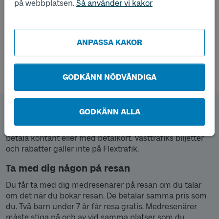
på webbplatsen.
Så använder vi kakor
ANPASSA KAKOR
GODKÄNN NÖDVÄNDIGA
Pris och biljetter
GODKÄNN ALLA
Resan kostar som en enkelbiljett för vuxen. Du kan
betala kontant eller med betalkort. Västtrafiks biljetter
och rabatter gäller inte på Flextrafik.
Ta med dig någon på resan
Du får ta med dig medresenärer på resan om du talar
om det när du bokar resan. De betalar samma pris som
du. Två barn under 7 år får resa gratis. Medresenärer
måste stiga på och av vid samma platser som du.