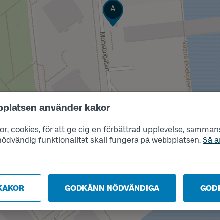
Läge
A
Läge
bplatsen använder kakor
B
r, cookies, för att ge dig en förbättrad upplevelse, sammanst
s nödvändig funktionalitet skall fungera på webbplatsen.
Så a
KAKOR
GODKÄNN NÖDVÄNDIGA
GOD