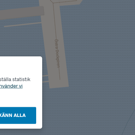
älla statistik
nvänder vi
KÄNN ALLA