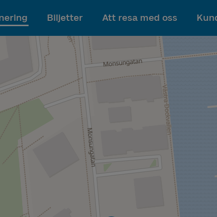
Till innehållet
nering
Biljetter
Att resa med oss
Kund