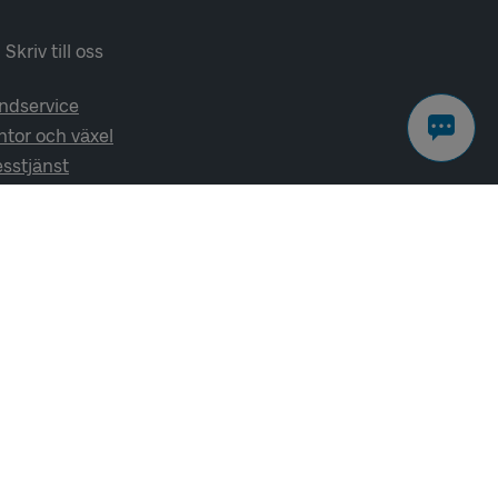
Skriv till oss
ndservice
ntor och växel
esstjänst
lj oss