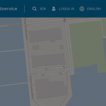
service
SÖK
LOGGA IN
ENGLISH