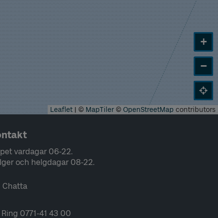
+
−
Leaflet
|
©
MapTiler
©
OpenStreetMap
contributors
ntakt
pet vardagar 06-22.
lger och helgdagar 08-22.
Chatta
Ring 0771-41 43 00