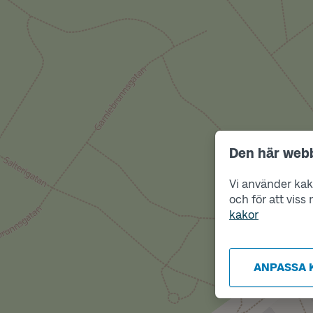
Den här web
Vi använder kako
och för att vis
kakor
ANPASSA 