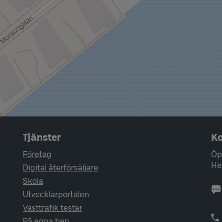
Tjänster
Ko
Företag
Öp
He
Digital återförsäljare
Skola
Utvecklarportalen
Västtrafik testar
På egna ben