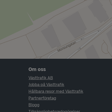
Sidfotsnavigering
Om oss
Västtrafik AB
Jobba på Västtrafik
Hållbara resor med Västtrafik
Partnerföretag
Blogg
Tillgänglighetsredogörelser