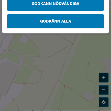
GODKÄNN NÖDVÄNDIGA
GODKÄNN ALLA
+
−