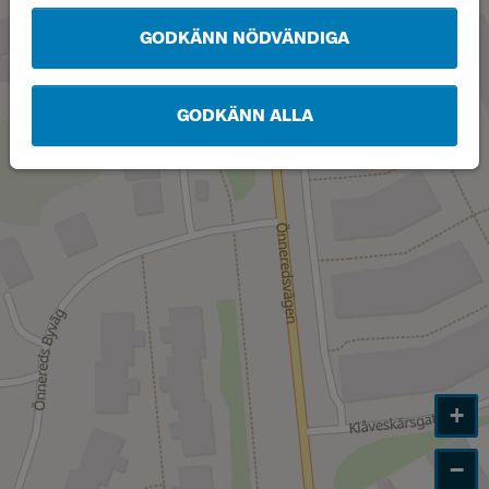
GODKÄNN NÖDVÄNDIGA
GODKÄNN ALLA
+
−