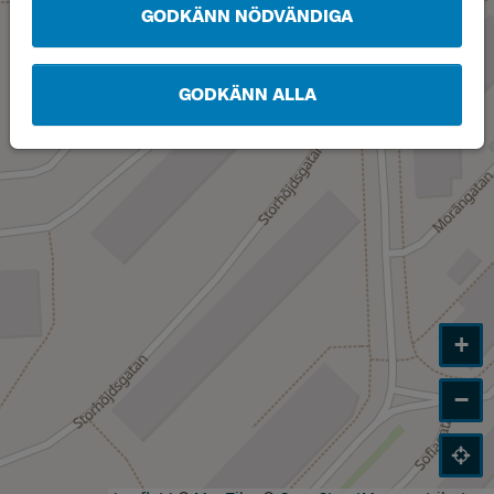
GODKÄNN NÖDVÄNDIGA
GODKÄNN ALLA
+
−