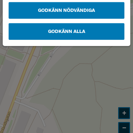
GODKÄNN NÖDVÄNDIGA
GODKÄNN ALLA
+
−