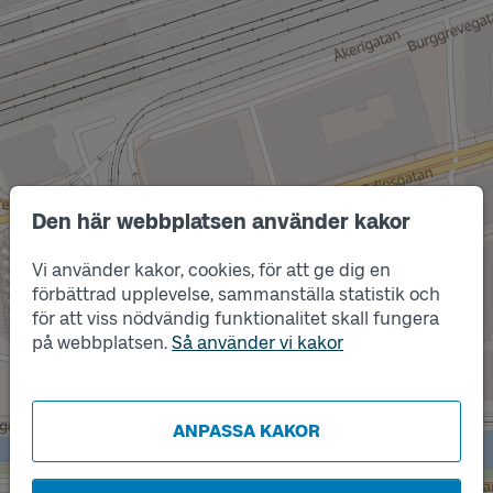
Den här webbplatsen använder kakor
Läge
Vi använder kakor, cookies, för att ge dig en
B
förbättrad upplevelse, sammanställa statistik och
för att viss nödvändig funktionalitet skall fungera
Läge
A
på webbplatsen.
Så använder vi kakor
Läge
C
ANPASSA KAKOR