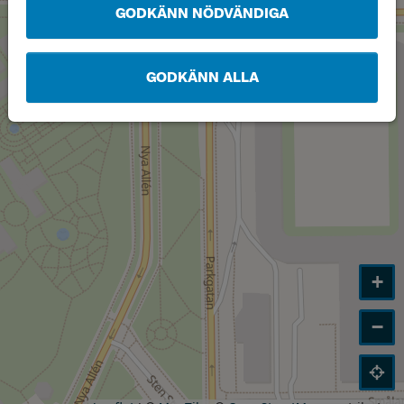
GODKÄNN NÖDVÄNDIGA
GODKÄNN ALLA
+
−