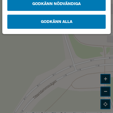
GODKÄNN NÖDVÄNDIGA
GODKÄNN ALLA
+
−