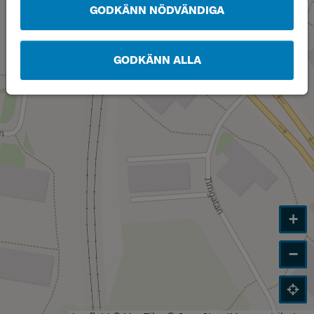
GODKÄNN NÖDVÄNDIGA
GODKÄNN ALLA
+
−