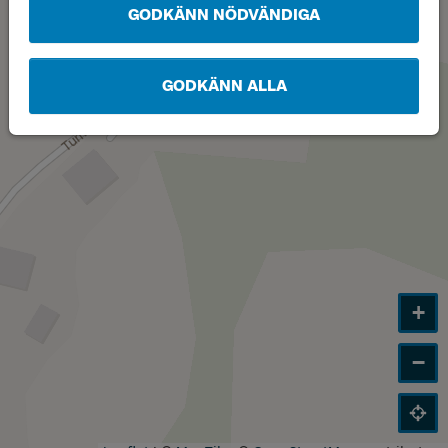
GODKÄNN NÖDVÄNDIGA
GODKÄNN ALLA
+
−