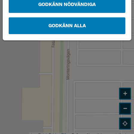
GODKÄNN NÖDVÄNDIGA
Läge
B
GODKÄNN ALLA
+
−