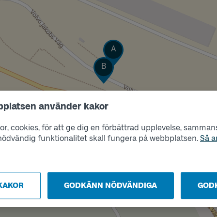
Läge
A
Läge
B
bplatsen använder kakor
r, cookies, för att ge dig en förbättrad upplevelse, sammanst
s nödvändig funktionalitet skall fungera på webbplatsen.
Så a
KAKOR
GODKÄNN NÖDVÄNDIGA
GOD