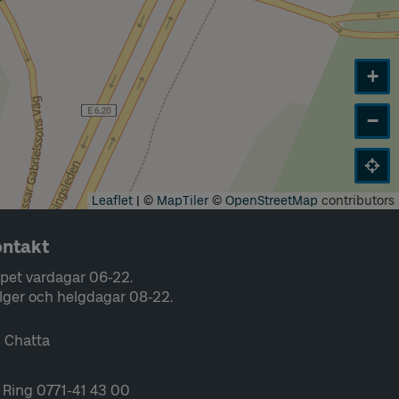
+
−
Leaflet
|
©
MapTiler
©
OpenStreetMap
contributors
ntakt
pet vardagar 06-22.
lger och helgdagar 08-22.
Chatta
Ring 0771-41 43 00