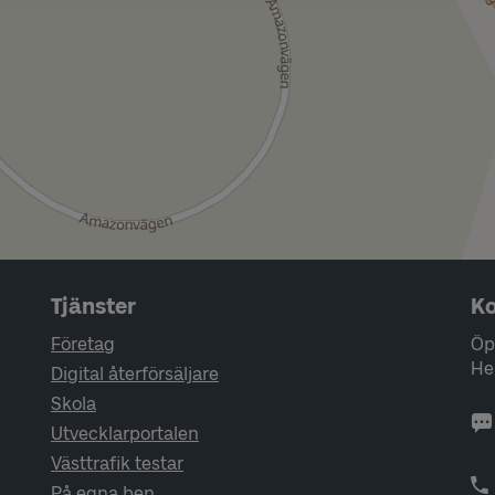
Tjänster
Ko
Företag
Öp
He
Digital återförsäljare
Skola
Utvecklarportalen
Västtrafik testar
På egna ben