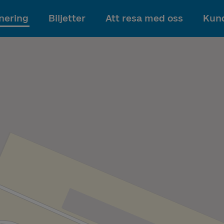
Till innehållet
nering
Biljetter
Att resa med oss
Kund