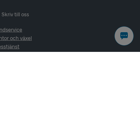
Skriv till oss
ndservice
ntor och växel
esstjänst
lj oss