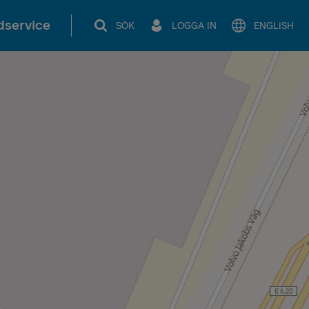
service
SÖK
LOGGA IN
ENGLISH