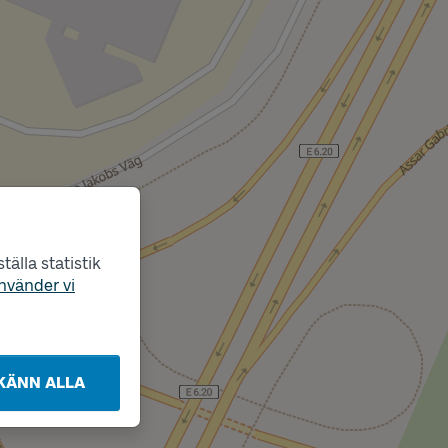
älla statistik
nvänder vi
KÄNN ALLA