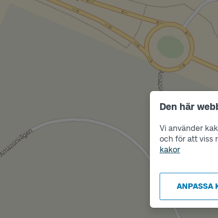
Den här web
Vi använder kako
och för att vis
kakor
ANPASSA 