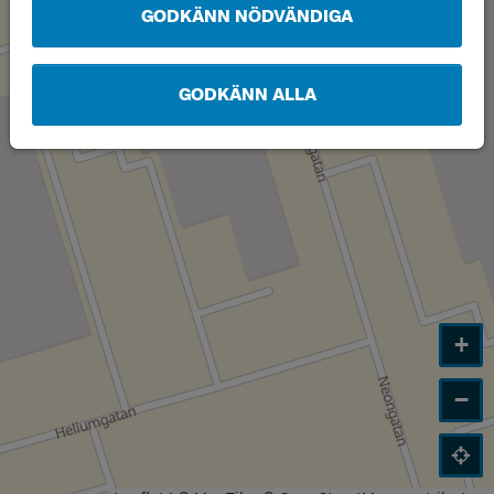
GODKÄNN NÖDVÄNDIGA
GODKÄNN ALLA
+
−