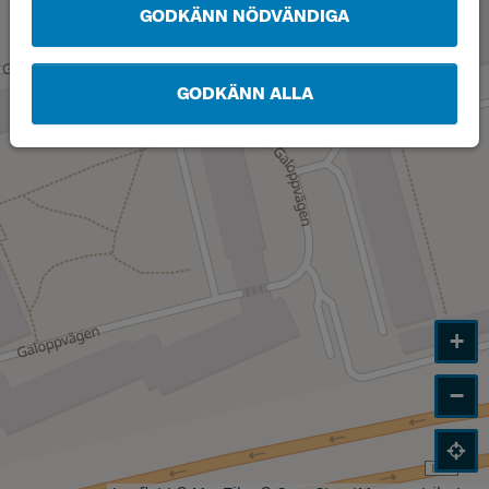
GODKÄNN NÖDVÄNDIGA
GODKÄNN ALLA
+
−