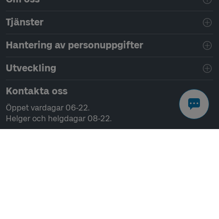
Tjänster
Hantering av personuppgifter
Utveckling
Kontakta oss
Öppet vardagar 06-22.
Helger och helgdagar 08-22.
Chatta
Ring 0771-41 43 00
Skriv till oss