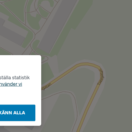
älla statistik
nvänder vi
KÄNN ALLA