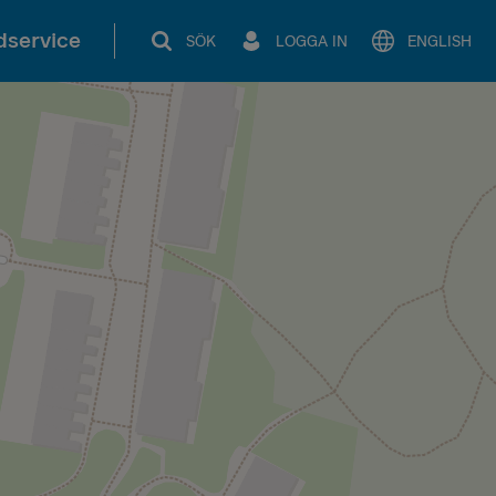
service
SÖK
LOGGA IN
ENGLISH