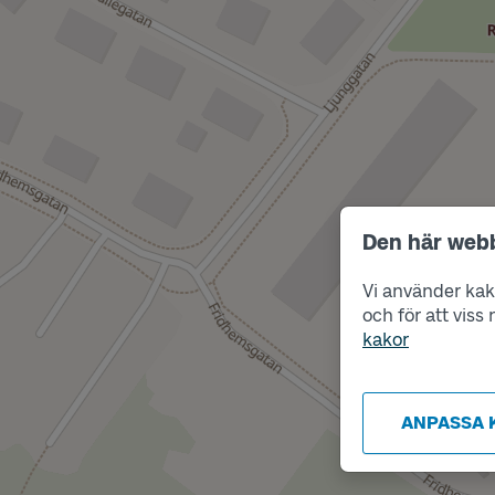
Den här web
Vi använder kako
och för att vis
kakor
ANPASSA 