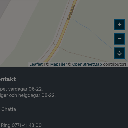
+
−
Leaflet
|
©
MapTiler
©
OpenStreetMap
contributors
ntakt
pet vardagar 06-22.
lger och helgdagar 08-22.
Chatta
Ring 0771-41 43 00