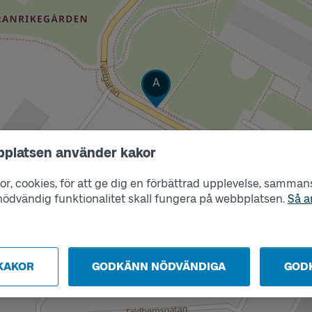
Läge
A
bplatsen använder kakor
r, cookies, för att ge dig en förbättrad upplevelse, sammanst
s nödvändig funktionalitet skall fungera på webbplatsen.
Så a
KAKOR
GODKÄNN NÖDVÄNDIGA
GOD