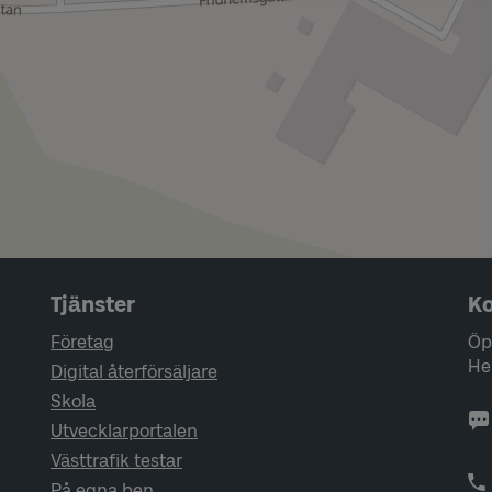
Tjänster
Ko
Företag
Öp
He
Digital återförsäljare
Skola
Utvecklarportalen
Västtrafik testar
På egna ben