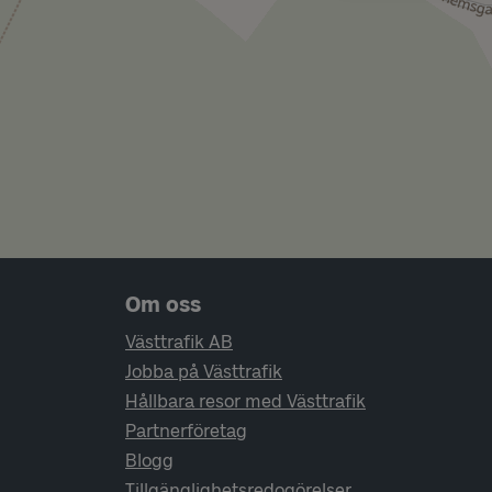
Sidfotsnavigering
Om oss
Västtrafik AB
Jobba på Västtrafik
Hållbara resor med Västtrafik
Partnerföretag
Blogg
Tillgänglighetsredogörelser