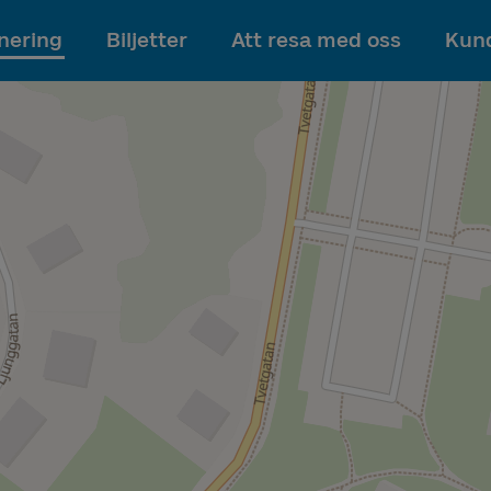
Till innehållet
nering
Biljetter
Att resa med oss
Kund