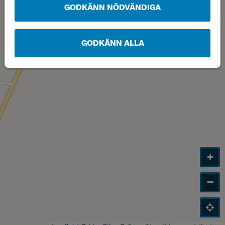
GODKÄNN NÖDVÄNDIGA
GODKÄNN ALLA
+
−