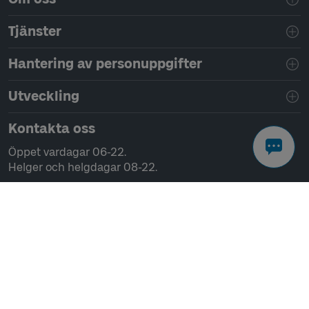
Tjänster
Hantering av personuppgifter
Utveckling
Kontakta oss
Öppet vardagar 06-22.
Helger och helgdagar 08-22.
Chatta
Ring 0771-41 43 00
Skriv till oss