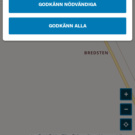
GODKÄNN NÖDVÄNDIGA
GODKÄNN ALLA
+
−