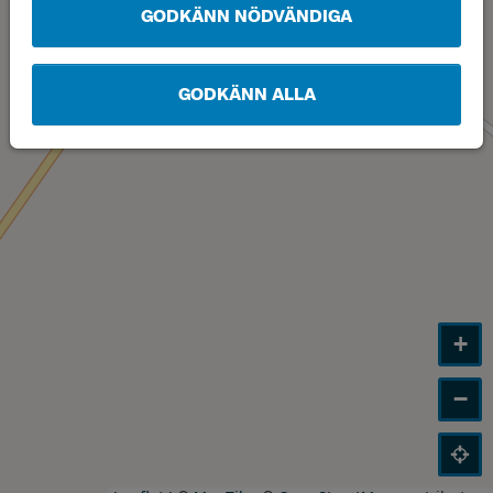
GODKÄNN NÖDVÄNDIGA
GODKÄNN ALLA
+
−