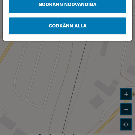
Läge
GODKÄNN NÖDVÄNDIGA
D
GODKÄNN ALLA
+
−